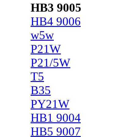
HB3 9005
HB4 9006
w5w
P21W
P21/5W
T5
B35
PY21W
HB1 9004
HB5 9007