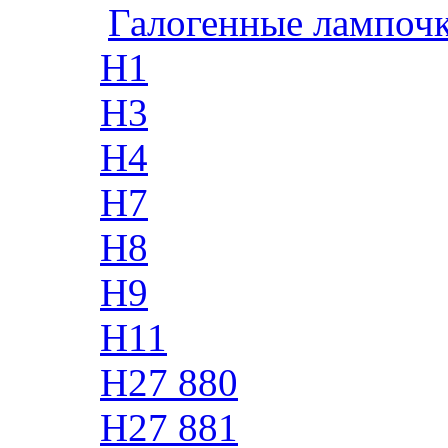
Галогенные лампоч
H1
H3
H4
H7
H8
H9
H11
H27 880
H27 881