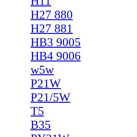
H11
H27 880
H27 881
HB3 9005
HB4 9006
w5w
P21W
P21/5W
T5
B35