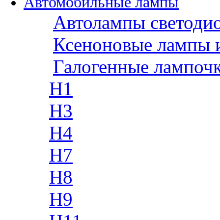
Автомобильные лампы
Автолампы светоди
Ксеноновые лампы 
Галогенные лампоч
H1
H3
H4
H7
H8
H9