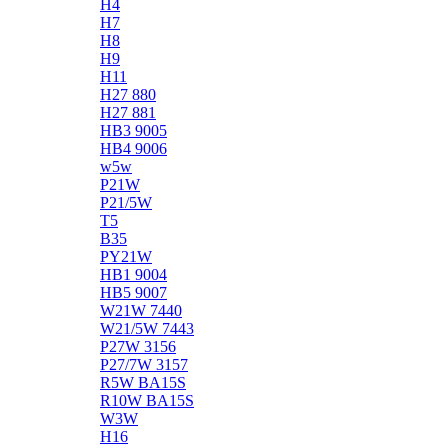
H4
H7
H8
H9
H11
H27 880
H27 881
HB3 9005
HB4 9006
w5w
P21W
P21/5W
T5
B35
PY21W
HB1 9004
HB5 9007
W21W 7440
W21/5W 7443
P27W 3156
P27/7W 3157
R5W BA15S
R10W BA15S
W3W
H16