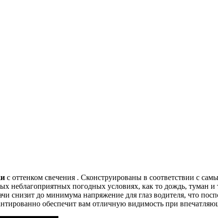
ки
с оттенком свечения
. Сконструированы в соответствии с сам
мых неблагоприятных погодных условиях, как то дождь, туман и 
чи снизит до минимума напряжение для глаз водителя, что пос
антированно обеспечит вам отличную видимость при впечатляю