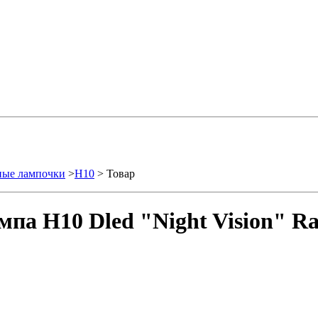
ные лампочки
>
H10
> Товар
па H10 Dled "Night Vision" Ra