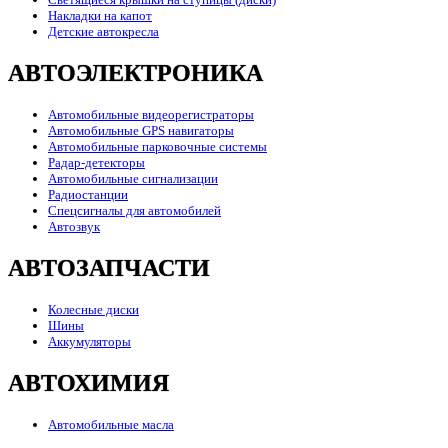
Накладки на капот
Детские автокресла
АВТОЭЛЕКТРОНИКА
Автомобильные видеорегистраторы
Автомобильные GPS навигаторы
Автомобильные парковочные системы
Радар-детекторы
Автомобильные сигнализации
Радиостанции
Спецсигналы для автомобилей
Автозвук
АВТОЗАПЧАСТИ
Колесные диски
Шины
Аккумуляторы
АВТОХИМИЯ
Автомобильные масла