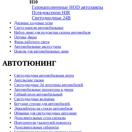
H10
Газонаполненные HOD автолампы
Псевдоксенон HIR
Cветодиодные 24B
Дневные ходовые огни
Свето-панели автомобильные
Набор ламп для подсветки салона автомобиля
Оптика, фары
Фары рабочего света
Автомобильные аксессуары
Цоколи для автомобильных ламп
АВТОТЮНИНГ
Светодиодная автомобильная лента
Ангельские глазки
Светодиодные 3d логотипы автомобилей
Автомобильные проекторы в двери
Гибкий неон автомобильный
Светодиодные колпачки
Бегущие строки для автомобилей.
Эквалайзеры на стекло автомобиля
Обманки для светодиодных автоламп
Дополнительные стоп-сигналы
Повторители указателей поворота
Дополнительные габариты
Светящиеся крышки на ступицы (диски)