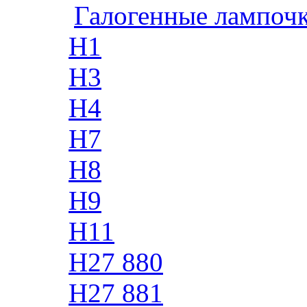
Галогенные лампоч
H1
H3
H4
H7
H8
H9
H11
H27 880
H27 881