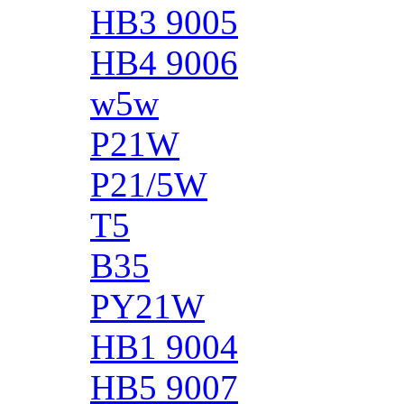
HB3 9005
HB4 9006
w5w
P21W
P21/5W
T5
B35
PY21W
HB1 9004
HB5 9007