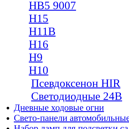
HB5 9007
H15
H11B
H16
H9
H10
Псевдоксенон HIR
Cветодиодные 24B
Дневные ходовые огни
Свето-панели автомобильны
Набор ламп для подсветки с