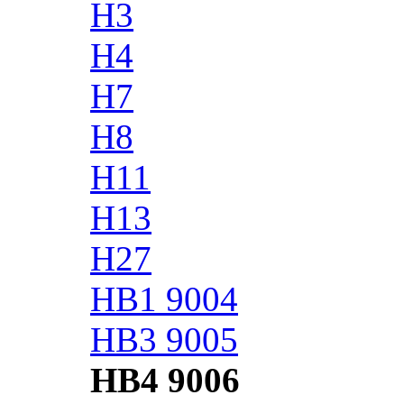
H3
H4
H7
H8
H11
H13
H27
HB1 9004
HB3 9005
HB4 9006