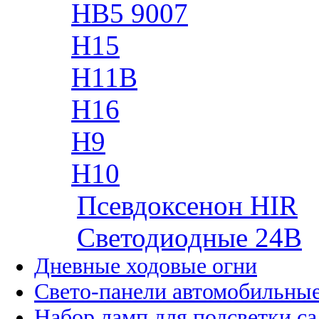
HB5 9007
H15
H11B
H16
H9
H10
Псевдоксенон HIR
Cветодиодные 24B
Дневные ходовые огни
Свето-панели автомобильны
Набор ламп для подсветки с