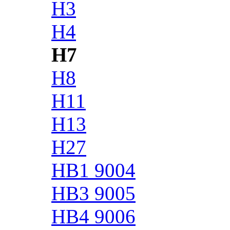
H3
H4
H7
H8
H11
H13
H27
HB1 9004
HB3 9005
HB4 9006