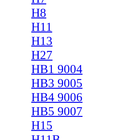
H8
H11
H13
H27
HB1 9004
HB3 9005
HB4 9006
HB5 9007
H15
H11B