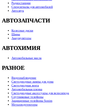
Радиостанции
Спецсигналы для автомобилей
Автозвук
АВТОЗАПЧАСТИ
Колесные диски
Шины
Аккумуляторы
АВТОХИМИЯ
Автомобильные масла
РАЗНОЕ
Видеонаблюдение
Светодиодные лампы для дома
Светодиодная лента
Автомобильная пленка
Светодиодные аксессуары для велосипеда
Спутниковые телефоны
Защищенные телефоны Sonim
Металлодетекторы