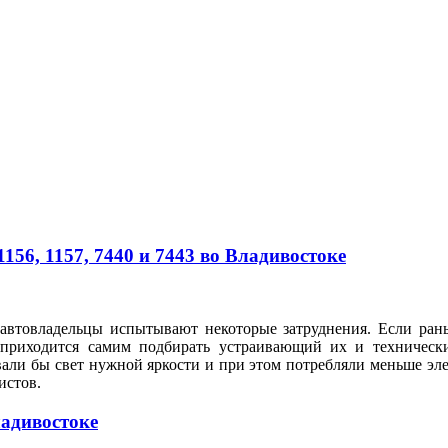
56, 1157, 7440 и 7443 во Владивостоке
автовладельцы испытывают некоторые затруднения. Если рань
 приходится самим подбирать устраивающий их и техническ
вали бы свет нужной яркости и при этом потребляли меньше э
илистов.
ладивостоке