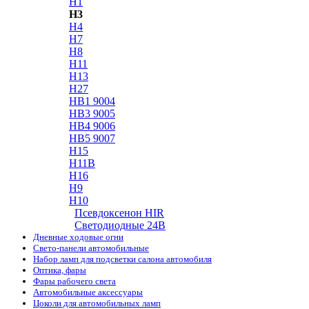
H1
H3
H4
H7
H8
H11
H13
H27
HB1 9004
HB3 9005
HB4 9006
HB5 9007
H15
H11B
H16
H9
H10
Псевдоксенон HIR
Cветодиодные 24B
Дневные ходовые огни
Свето-панели автомобильные
Набор ламп для подсветки салона автомобиля
Оптика, фары
Фары рабочего света
Автомобильные аксессуары
Цоколи для автомобильных ламп