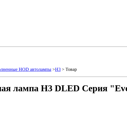
олненные HOD автолампы
>
H3
> Товар
ая лампа H3 DLED Серия "Evolu