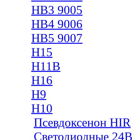
HB3 9005
HB4 9006
HB5 9007
H15
H11B
H16
H9
H10
Псевдоксенон HIR
Cветодиодные 24B