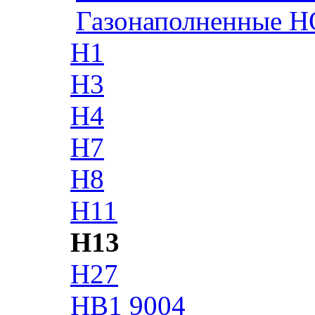
Газонаполненные H
H1
H3
H4
H7
H8
H11
H13
H27
HB1 9004