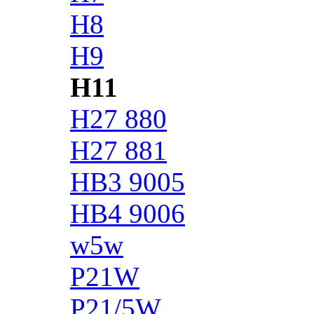
H8
H9
H11
H27 880
H27 881
HB3 9005
HB4 9006
w5w
P21W
P21/5W