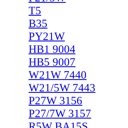
T5
B35
PY21W
HB1 9004
HB5 9007
W21W 7440
W21/5W 7443
P27W 3156
P27/7W 3157
R5W BA15S