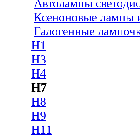
Автолампы светоди
Ксеноновые лампы 
Галогенные лампоч
H1
H3
H4
H7
H8
H9
H11