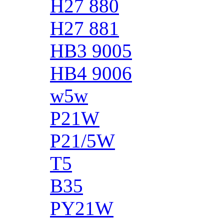
H27 880
H27 881
HB3 9005
HB4 9006
w5w
P21W
P21/5W
T5
B35
PY21W