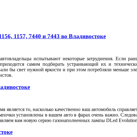
56, 1157, 7440 и 7443 во Владивостоке
автовладельцы испытывают некоторые затруднения. Если рань
 приходится самим подбирать устраивающий их и техническ
вали бы свет нужной яркости и при этом потребляли меньше э
илистов.
ладивостоке
я является то, насколько качественно ваш автомобиль справляе
мпочки установлены в вашем авто в фарах очень важно. Следов
тавляем вам новую серию газонаполненных лампы DLed Evolution
стоке