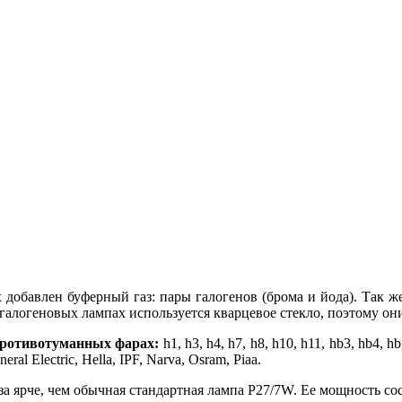
 добавлен буферный газ: пары галогенов (брома и йода). Так ж
 галогеновых лампах используется кварцевое стекло, поэтому о
 противотуманных фарах:
h1, h3, h4, h7, h8, h10, h11, hb3, hb4,
l Electric, Hella, IPF, Narva, Osram, Piaa.
раза ярче, чем обычная стандартная лампа P27/7W. Ее мощность со