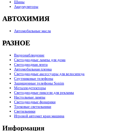
Шины
Аккумуляторы
АВТОХИМИЯ
Автомобильные масла
РАЗНОЕ
Видеонаблюдение
Светодиодные лампы для дома
Светодиодная лента
Автомобильная пленка
Светодиодные аксессуары для велосипеда
Спутниковые телефоны
Защищенные телефоны Sonim
Металлодетекторы
Светодиодные пиксели для рекламы
Настольные лампы
Светодиодные фонарики
Трековые светильники
Светильники
Игровой автомат кран машина
Информация