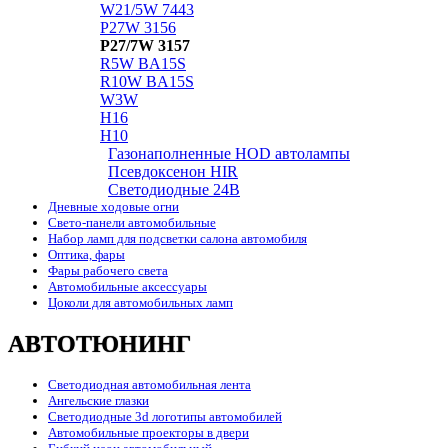
W21/5W 7443
P27W 3156
P27/7W 3157
R5W BA15S
R10W BA15S
W3W
H16
H10
Газонаполненные HOD автолампы
Псевдоксенон HIR
Cветодиодные 24B
Дневные ходовые огни
Свето-панели автомобильные
Набор ламп для подсветки салона автомобиля
Оптика, фары
Фары рабочего света
Автомобильные аксессуары
Цоколи для автомобильных ламп
АВТОТЮНИНГ
Светодиодная автомобильная лента
Ангельские глазки
Светодиодные 3d логотипы автомобилей
Автомобильные проекторы в двери