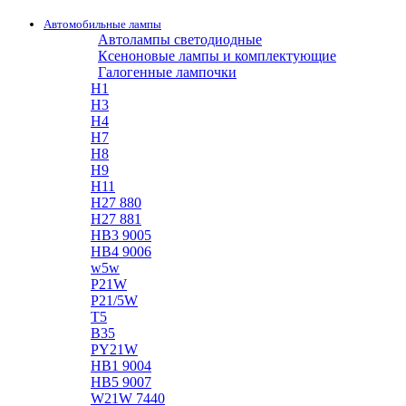
Автомобильные лампы
Автолампы светодиодные
Ксеноновые лампы и комплектующие
Галогенные лампочки
H1
H3
H4
H7
H8
H9
H11
H27 880
H27 881
HB3 9005
HB4 9006
w5w
P21W
P21/5W
T5
B35
PY21W
HB1 9004
HB5 9007
W21W 7440