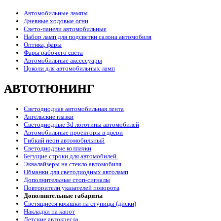
Автомобильные лампы
Дневные ходовые огни
Свето-панели автомобильные
Набор ламп для подсветки салона автомобиля
Оптика, фары
Фары рабочего света
Автомобильные аксессуары
Цоколи для автомобильных ламп
АВТОТЮНИНГ
Светодиодная автомобильная лента
Ангельские глазки
Светодиодные 3d логотипы автомобилей
Автомобильные проекторы в двери
Гибкий неон автомобильный
Светодиодные колпачки
Бегущие строки для автомобилей.
Эквалайзеры на стекло автомобиля
Обманки для светодиодных автоламп
Дополнительные стоп-сигналы
Повторители указателей поворота
Дополнительные габариты
Светящиеся крышки на ступицы (диски)
Накладки на капот
Детские автокресла