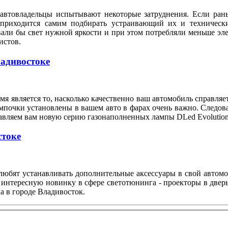
автовладельцы испытывают некоторые затруднения. Если рань
 приходится самим подбирать устраивающий их и техническ
вали бы свет нужной яркости и при этом потребляли меньше э
илистов.
ладивостоке
я является то, насколько качественно ваш автомобиль справляе
мпочки установлены в вашем авто в фарах очень важно. Следов
тавляем вам новую серию газонаполненных лампы DLed Evolution
стоке
любят устанавливать дополнительные аксессуары в свой автом
 интересную новинку в сфере светотюнинга - проекторы в двер
а в городе Владивосток.