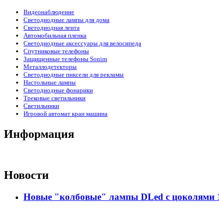
Видеонаблюдение
Светодиодные лампы для дома
Светодиодная лента
Автомобильная пленка
Светодиодные аксессуары для велосипеда
Спутниковые телефоны
Защищенные телефоны Sonim
Металлодетекторы
Светодиодные пиксели для рекламы
Настольные лампы
Светодиодные фонарики
Трековые светильники
Светильники
Игровой автомат кран машина
Информация
Новости
Новые "колбовые" лампы DLed с цоколями 11