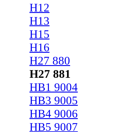
H12
H13
H15
H16
H27 880
H27 881
HB1 9004
HB3 9005
HB4 9006
HB5 9007