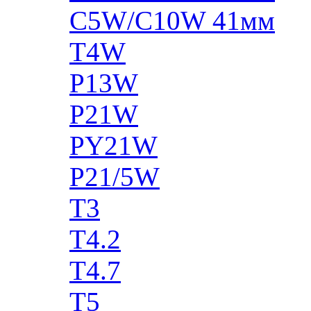
C5W/C10W 41мм
T4W
P13W
P21W
PY21W
P21/5W
T3
T4.2
T4.7
T5