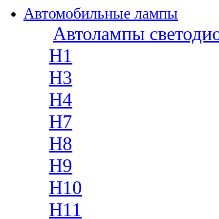
Автомобильные лампы
Автолампы светоди
H1
H3
H4
H7
H8
H9
H10
H11