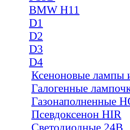
BMW H11
D1
D2
D3
D4
Ксеноновые лампы 
Галогенные лампоч
Газонаполненные H
Псевдоксенон HIR
Cветодиодные 24B