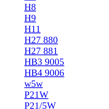
H8
H9
H11
H27 880
H27 881
HB3 9005
HB4 9006
w5w
P21W
P21/5W