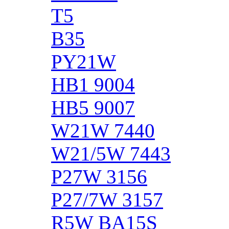
T5
B35
PY21W
HB1 9004
HB5 9007
W21W 7440
W21/5W 7443
P27W 3156
P27/7W 3157
R5W BA15S