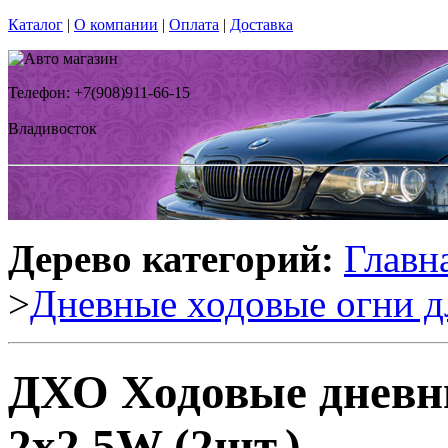
Каталог
|
О компании
|
Оплата
|
Доставка
Телефон: +7(908)911-66-15
Владивосток
Дерево категорий:
Главн
>
Дневные ходовые огни д
ДХО Ходовые дневны
2x2.5W (2шт.)