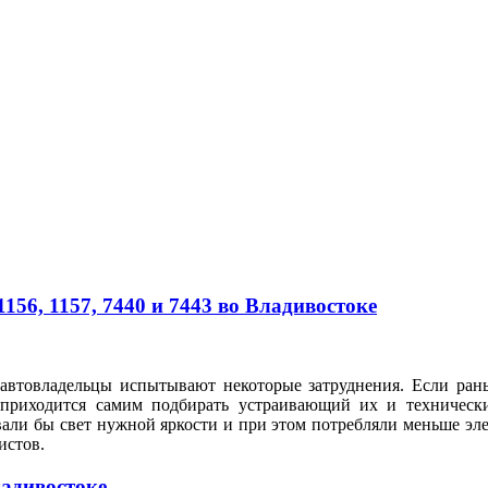
56, 1157, 7440 и 7443 во Владивостоке
автовладельцы испытывают некоторые затруднения. Если рань
 приходится самим подбирать устраивающий их и техническ
вали бы свет нужной яркости и при этом потребляли меньше э
илистов.
ладивостоке