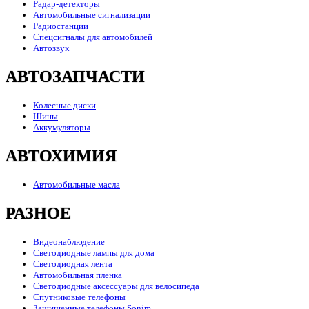
Радар-детекторы
Автомобильные сигнализации
Радиостанции
Спецсигналы для автомобилей
Автозвук
АВТОЗАПЧАСТИ
Колесные диски
Шины
Аккумуляторы
АВТОХИМИЯ
Автомобильные масла
РАЗНОЕ
Видеонаблюдение
Светодиодные лампы для дома
Светодиодная лента
Автомобильная пленка
Светодиодные аксессуары для велосипеда
Спутниковые телефоны
Защищенные телефоны Sonim