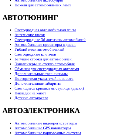
Автомобильные аксессуары
Цоколи для автомобильных ламп
АВТОТЮНИНГ
Светодиодная автомобильная лента
Ангельские глазки
Светодиодные 3d логотипы автомобилей
Автомобильные проекторы в двери
Гибкий неон автомобильный
Светодиодные колпачки
Бегущие строки для автомобилей.
Эквалайзеры на стекло автомобиля
Обманки для светодиодных автоламп
Дополнительные стоп-сигналы
Повторители указателей поворота
Дополнительные габариты
Светящиеся крышки на ступицы (диски)
Накладки на капот
Детские автокресла
АВТОЭЛЕКТРОНИКА
Автомобильные видеорегистраторы
Автомобильные GPS навигаторы
Автомобильные парковочные системы