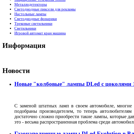
Металлодетекторы
Светодиодные пиксели для рекламы
Настольные лампы
Светодиодные фонарики
Трековые светильники
Светильники
Игровой автомат кран машина
Информация
Новости
Новые "колбовые" лампы DLed с цоколями 11
С заменой штатных ламп в своем автомобиле, многие 
подобраны производителем, то теперь автолюбителям
достаточно сложно приобрести такие лампы, которые да
это - весьма распространенная проблема среди автомоб
Газонаполненные лампы DLed Evolution в В