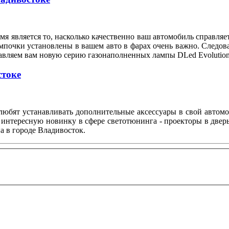
я является то, насколько качественно ваш автомобиль справляе
мпочки установлены в вашем авто в фарах очень важно. Следов
тавляем вам новую серию газонаполненных лампы DLed Evolution
стоке
любят устанавливать дополнительные аксессуары в свой автом
 интересную новинку в сфере светотюнинга - проекторы в двер
а в городе Владивосток.