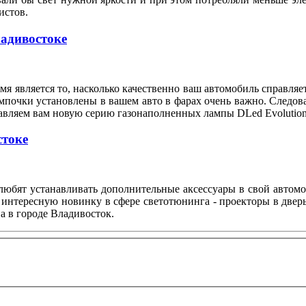
илистов.
ладивостоке
я является то, насколько качественно ваш автомобиль справляе
мпочки установлены в вашем авто в фарах очень важно. Следов
тавляем вам новую серию газонаполненных лампы DLed Evolution
стоке
любят устанавливать дополнительные аксессуары в свой автом
 интересную новинку в сфере светотюнинга - проекторы в двер
а в городе Владивосток.