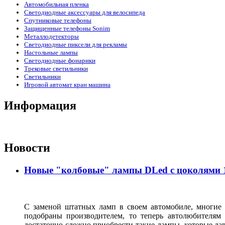
Автомобильная пленка
Светодиодные аксессуары для велосипеда
Спутниковые телефоны
Защищенные телефоны Sonim
Металлодетекторы
Светодиодные пиксели для рекламы
Настольные лампы
Светодиодные фонарики
Трековые светильники
Светильники
Игровой автомат кран машина
Информация
Новости
Новые "колбовые" лампы DLed с цоколями 11
С заменой штатных ламп в своем автомобиле, многие 
подобраны производителем, то теперь автолюбителям
достаточно сложно приобрести такие лампы, которые да