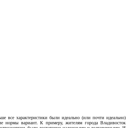
ше все характеристики были идеально (или почти идеально)
ие нормы вариант. К примеру, жителям города Владивосток
лектроэнергии, были достаточно надежными и долговечными. И