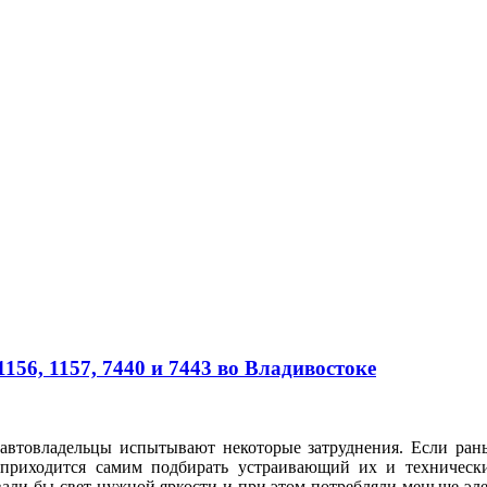
56, 1157, 7440 и 7443 во Владивостоке
автовладельцы испытывают некоторые затруднения. Если рань
 приходится самим подбирать устраивающий их и техническ
вали бы свет нужной яркости и при этом потребляли меньше э