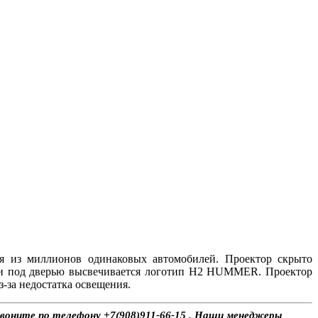
ся из миллионов одинаковых автомобилей. Проектор скрыто
емли под дверью высвечивается логотип H2 HUMMER. Проектор
з-за недостатка освещения.
звоните по телефону +7(908)911-66-15 . Наши менеджеры