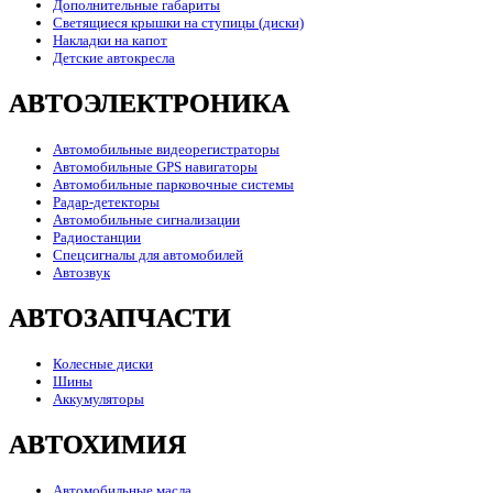
Дополнительные габариты
Светящиеся крышки на ступицы (диски)
Накладки на капот
Детские автокресла
АВТОЭЛЕКТРОНИКА
Автомобильные видеорегистраторы
Автомобильные GPS навигаторы
Автомобильные парковочные системы
Радар-детекторы
Автомобильные сигнализации
Радиостанции
Спецсигналы для автомобилей
Автозвук
АВТОЗАПЧАСТИ
Колесные диски
Шины
Аккумуляторы
АВТОХИМИЯ
Автомобильные масла