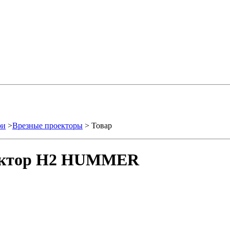
ри
>
Врезные проекторы
> Товар
оектор H2 HUMMER