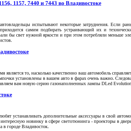
56, 1157, 7440 и 7443 во Владивостоке
автовладельцы испытывают некоторые затруднения. Если рань
 приходится самим подбирать устраивающий их и техническ
вали бы свет нужной яркости и при этом потребляли меньше э
илистов.
ладивостоке
я является то, насколько качественно ваш автомобиль справляе
мпочки установлены в вашем авто в фарах очень важно. Следов
тавляем вам новую серию газонаполненных лампы DLed Evolution
стоке
любят устанавливать дополнительные аксессуары в свой автом
 интересную новинку в сфере светотюнинга - проекторы в двер
а в городе Владивосток.