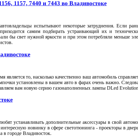
56, 1157, 7440 и 7443 во Владивостоке
автовладельцы испытывают некоторые затруднения. Если рань
 приходится самим подбирать устраивающий их и техническ
вали бы свет нужной яркости и при этом потребляли меньше э
илистов.
ладивостоке
я является то, насколько качественно ваш автомобиль справляе
мпочки установлены в вашем авто в фарах очень важно. Следов
тавляем вам новую серию газонаполненных лампы DLed Evolution
стоке
любят устанавливать дополнительные аксессуары в свой автом
 интересную новинку в сфере светотюнинга - проекторы в двер
а в городе Владивосток.