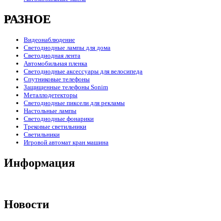
РАЗНОЕ
Видеонаблюдение
Светодиодные лампы для дома
Светодиодная лента
Автомобильная пленка
Светодиодные аксессуары для велосипеда
Спутниковые телефоны
Защищенные телефоны Sonim
Металлодетекторы
Светодиодные пиксели для рекламы
Настольные лампы
Светодиодные фонарики
Трековые светильники
Светильники
Игровой автомат кран машина
Информация
Новости