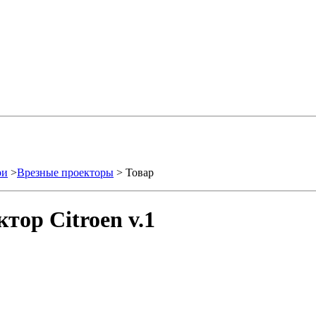
ри
>
Врезные проекторы
> Товар
ор Citroen v.1