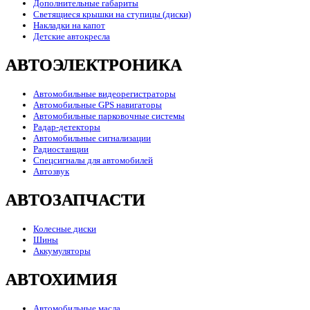
Дополнительные габариты
Светящиеся крышки на ступицы (диски)
Накладки на капот
Детские автокресла
АВТОЭЛЕКТРОНИКА
Автомобильные видеорегистраторы
Автомобильные GPS навигаторы
Автомобильные парковочные системы
Радар-детекторы
Автомобильные сигнализации
Радиостанции
Спецсигналы для автомобилей
Автозвук
АВТОЗАПЧАСТИ
Колесные диски
Шины
Аккумуляторы
АВТОХИМИЯ
Автомобильные масла