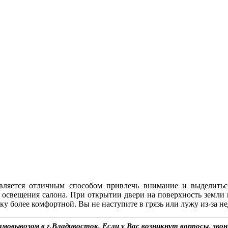
 является отличным способом привлечь внимание и выделить
е освещения салона. При открытии двери на поверхность земли п
ку более комфортной. Вы не наступите в грязь или лужу из-за н
самовывозом в г.Владивосток. Если у Вас возникнут вопросы, зв