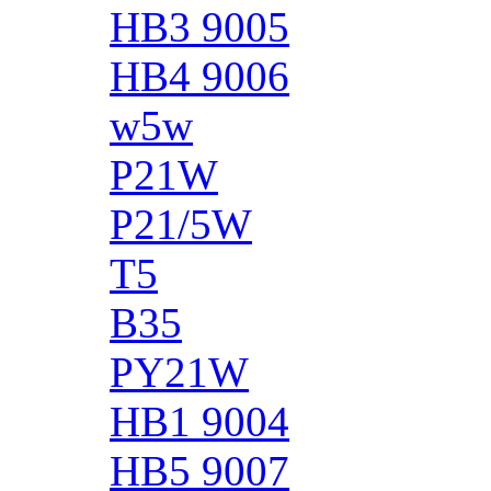
HB3 9005
HB4 9006
w5w
P21W
P21/5W
T5
B35
PY21W
HB1 9004
HB5 9007