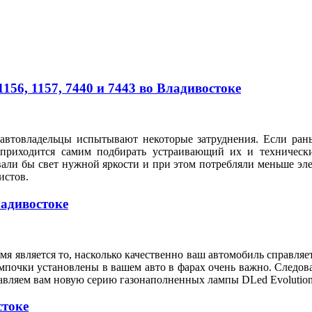
56, 1157, 7440 и 7443 во Владивостоке
автовладельцы испытывают некоторые затруднения. Если рань
 приходится самим подбирать устраивающий их и техническ
вали бы свет нужной яркости и при этом потребляли меньше э
илистов.
ладивостоке
я является то, насколько качественно ваш автомобиль справляе
мпочки установлены в вашем авто в фарах очень важно. Следов
тавляем вам новую серию газонаполненных лампы DLed Evolution
стоке