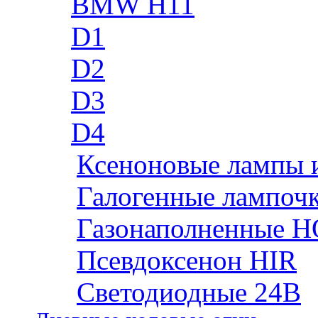
BMW H11
D1
D2
D3
D4
Ксеноновые лампы 
Галогенные лампоч
Газонаполненные H
Псевдоксенон HIR
Cветодиодные 24B