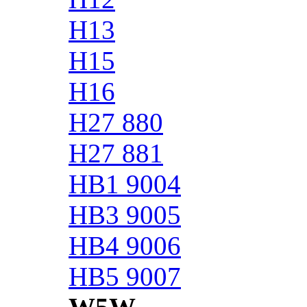
H13
H15
H16
H27 880
H27 881
HB1 9004
HB3 9005
HB4 9006
HB5 9007