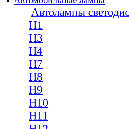
Автомобильные лампы
Автолампы светоди
H1
H3
H4
H7
H8
H9
H10
H11
H12