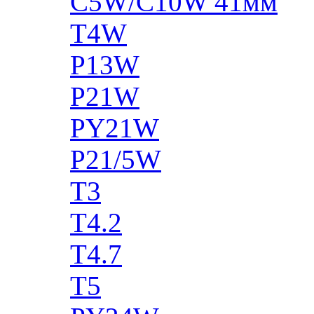
C5W/C10W 41мм
T4W
P13W
P21W
PY21W
P21/5W
T3
T4.2
T4.7
T5