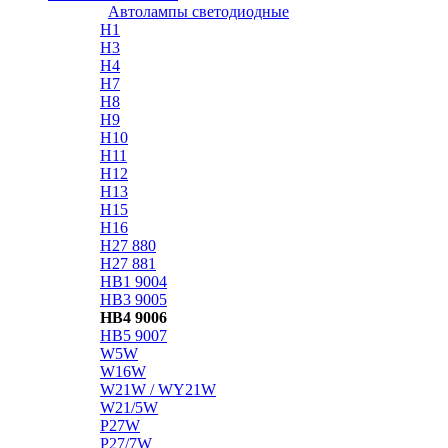
Автолампы светодиодные
H1
H3
H4
H7
H8
H9
H10
H11
H12
H13
H15
H16
H27 880
H27 881
HB1 9004
HB3 9005
HB4 9006
HB5 9007
W5W
W16W
W21W / WY21W
W21/5W
P27W
P27/7W