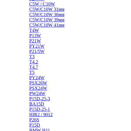
C5W / C10W
C5W/C10W 31мм
C5W/C10W 36мм
C5W/C10W 39мм
C5W/C10W 41мм
T4W
P13W
P21W
PY21W
P21/5W
T3
T4.2
T4.7
T5
PY24W
PSX26W
PSX24W
PW24W
P15D-25-3
BA15D
P15D-25-1
HIR2 / 9012
P26S
P15D
BMW H11