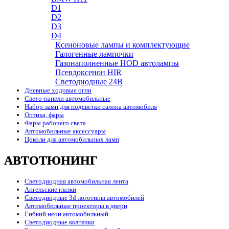
D1
D2
D3
D4
Ксеноновые лампы и комплектующие
Галогенные лампочки
Газонаполненные HOD автолампы
Псевдоксенон HIR
Cветодиодные 24B
Дневные ходовые огни
Свето-панели автомобильные
Набор ламп для подсветки салона автомобиля
Оптика, фары
Фары рабочего света
Автомобильные аксессуары
Цоколи для автомобильных ламп
АВТОТЮНИНГ
Светодиодная автомобильная лента
Ангельские глазки
Светодиодные 3d логотипы автомобилей
Автомобильные проекторы в двери
Гибкий неон автомобильный
Светодиодные колпачки