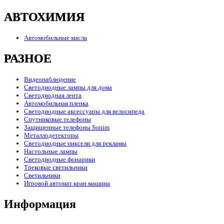
АВТОХИМИЯ
Автомобильные масла
РАЗНОЕ
Видеонаблюдение
Светодиодные лампы для дома
Светодиодная лента
Автомобильная пленка
Светодиодные аксессуары для велосипеда
Спутниковые телефоны
Защищенные телефоны Sonim
Металлодетекторы
Светодиодные пиксели для рекламы
Настольные лампы
Светодиодные фонарики
Трековые светильники
Светильники
Игровой автомат кран машина
Информация