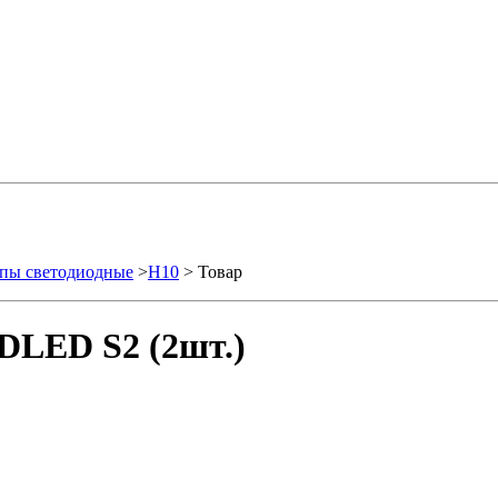
пы светодиодные
>
H10
> Товар
DLED S2 (2шт.)