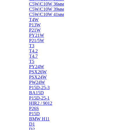
C5W/C10W 36мм
C5W/C10W 39мм
C5W/C10W 41мм
T4W
P13W
P21W
PY21W
P21/5W
T3
T4.2
T4.7
T5
PY24W
PSX26W
PSX24W
PW24W
P15D-25-3
BA15D
P15D-25-1
HIR2 / 9012
P26S
P15D
BMW H11
D1
D2