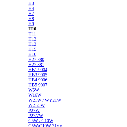
H3
H4
H7
H8
H9
H10
H11
H12
H13
H15
H16
H27 880
H27 881
HB1 9004
HB3 9005
HB4 9006
HB5 9007
W5W
W16W
W21W / WY21W
W21/5W
P27W
P27/7W
C5W / C10W
C5W/C10W 31мм