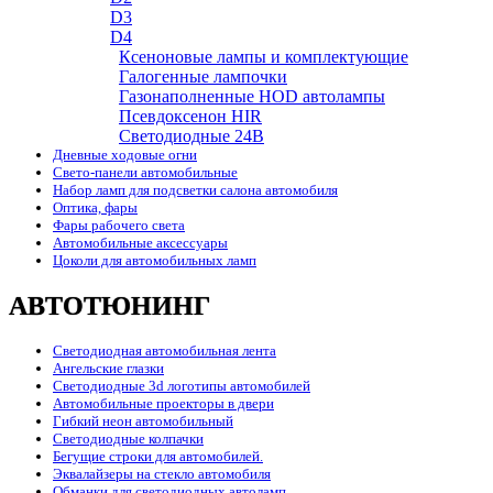
D3
D4
Ксеноновые лампы и комплектующие
Галогенные лампочки
Газонаполненные HOD автолампы
Псевдоксенон HIR
Cветодиодные 24B
Дневные ходовые огни
Свето-панели автомобильные
Набор ламп для подсветки салона автомобиля
Оптика, фары
Фары рабочего света
Автомобильные аксессуары
Цоколи для автомобильных ламп
АВТОТЮНИНГ
Светодиодная автомобильная лента
Ангельские глазки
Светодиодные 3d логотипы автомобилей
Автомобильные проекторы в двери
Гибкий неон автомобильный
Светодиодные колпачки
Бегущие строки для автомобилей.
Эквалайзеры на стекло автомобиля
Обманки для светодиодных автоламп