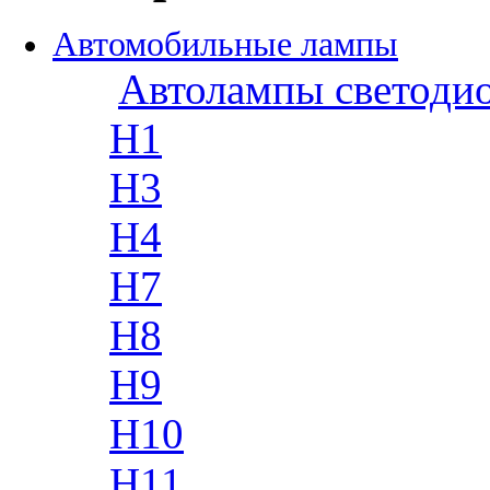
Автомобильные лампы
Автолампы светоди
H1
H3
H4
H7
H8
H9
H10
H11