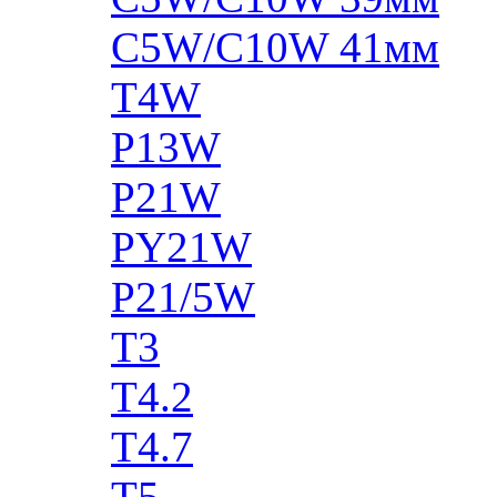
C5W/C10W 41мм
T4W
P13W
P21W
PY21W
P21/5W
T3
T4.2
T4.7
T5