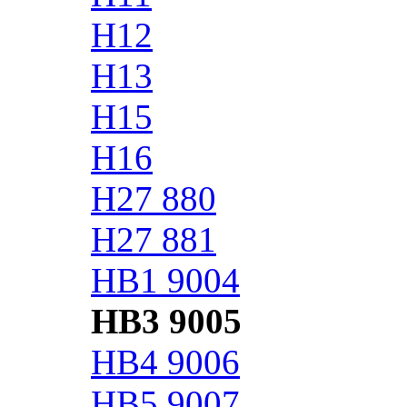
H12
H13
H15
H16
H27 880
H27 881
HB1 9004
HB3 9005
HB4 9006
HB5 9007