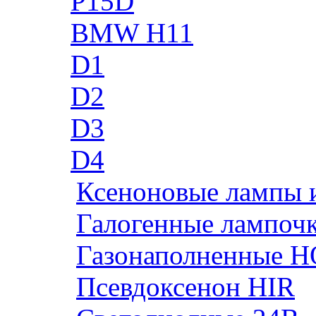
P15D
BMW H11
D1
D2
D3
D4
Ксеноновые лампы 
Галогенные лампоч
Газонаполненные H
Псевдоксенон HIR