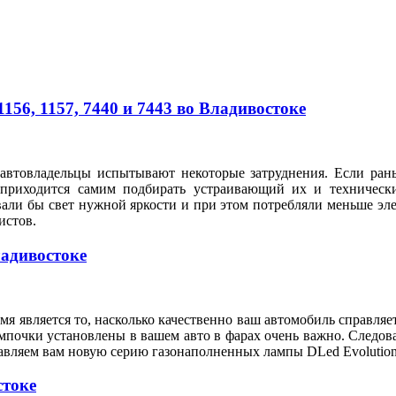
56, 1157, 7440 и 7443 во Владивостоке
автовладельцы испытывают некоторые затруднения. Если рань
 приходится самим подбирать устраивающий их и техническ
вали бы свет нужной яркости и при этом потребляли меньше э
илистов.
ладивостоке
я является то, насколько качественно ваш автомобиль справляе
мпочки установлены в вашем авто в фарах очень важно. Следов
тавляем вам новую серию газонаполненных лампы DLed Evolution
стоке