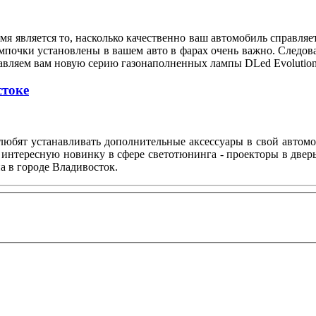
я является то, насколько качественно ваш автомобиль справляе
мпочки установлены в вашем авто в фарах очень важно. Следов
тавляем вам новую серию газонаполненных лампы DLed Evolution
стоке
любят устанавливать дополнительные аксессуары в свой автом
 интересную новинку в сфере светотюнинга - проекторы в двер
а в городе Владивосток.