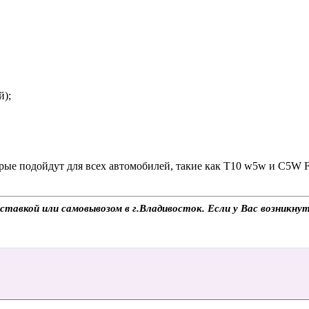
й);
рые подойдут для всех автомобилей, такие как Т10 w5w и С5W F
оставкой или самовывозом в г.Владивосток. Если у Вас возникну