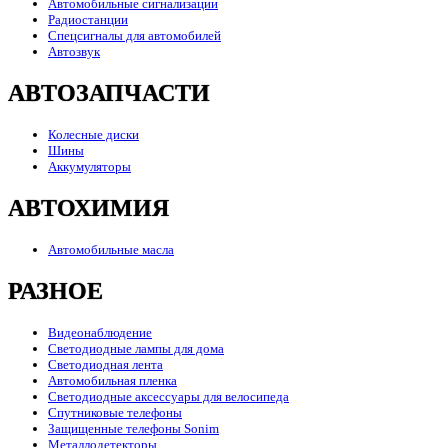
Автомобильные сигнализации
Радиостанции
Спецсигналы для автомобилей
Автозвук
АВТОЗАПЧАСТИ
Колесные диски
Шины
Аккумуляторы
АВТОХИМИЯ
Автомобильные масла
РАЗНОЕ
Видеонаблюдение
Светодиодные лампы для дома
Светодиодная лента
Автомобильная пленка
Светодиодные аксессуары для велосипеда
Спутниковые телефоны
Защищенные телефоны Sonim
Металлодетекторы