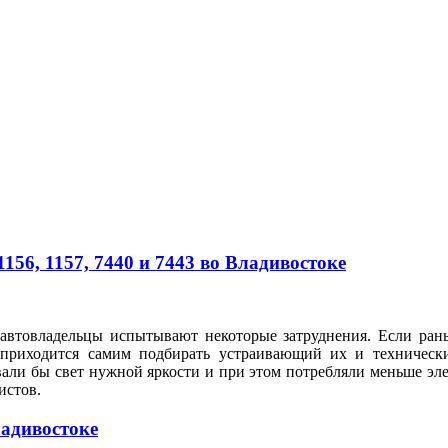
56, 1157, 7440 и 7443 во Владивостоке
автовладельцы испытывают некоторые затруднения. Если рань
 приходится самим подбирать устраивающий их и техническ
вали бы свет нужной яркости и при этом потребляли меньше э
илистов.
ладивостоке