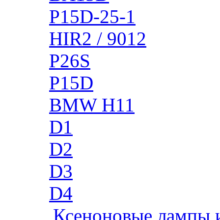
P15D-25-1
HIR2 / 9012
P26S
P15D
BMW H11
D1
D2
D3
D4
Ксеноновые лампы 