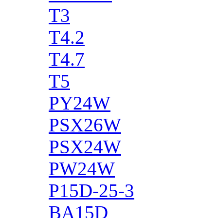
T3
T4.2
T4.7
T5
PY24W
PSX26W
PSX24W
PW24W
P15D-25-3
BA15D