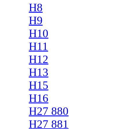
H8
H9
H10
H11
H12
H13
H15
H16
H27 880
H27 881