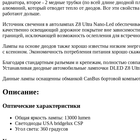
радиатора, второе - 2 медные трубки (по всей длине диодной 
алюминий, который отводит тепло от диодов. Все эти свойства 
работают дольше.
Источник свечения в автолампах Z8 Ultra Nano-Led обеспечи
качественно освещающий дорожное покрытие вне зависимости 
границей, исключающей возможность ослепления для встречно
Лампы на основе диодов также хорошо известны низким энерго
с ксеноном. Экономичность потребления питания хорошо скажет
Благодаря стандартным разъемам и крепежам, полностью совпа
Устанавливая диодные автомобильные лампочки DLED Z8 Ultra
Данные лампы оснащенны обманкой CanBus бортовой компьюте
Описание:
Оптические характеристики
Общая яркость лампы: 13000 lumen
Светодиоды USA bridgelux CSP
Угол света: 360 градусов