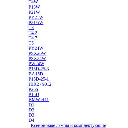
T4W
P13W
P21W
PY21W
P21/5W
T3
T4.2
T4.7
T5
PY24W
PSX26W
PSX24W
PW24W
P15D-25-3
BA15D
P15D-25-1
HIR2 / 9012
P26S
P15D
BMW H11
D1
D2
D3
D4
Ксеноновые лампы и комплектующие