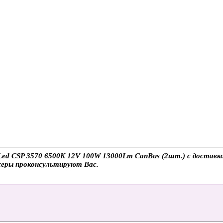
d CSP 3570 6500K 12V 100W 13000Lm CanBus (2шт.) с доставкой
джеры проконсультируют Вас.