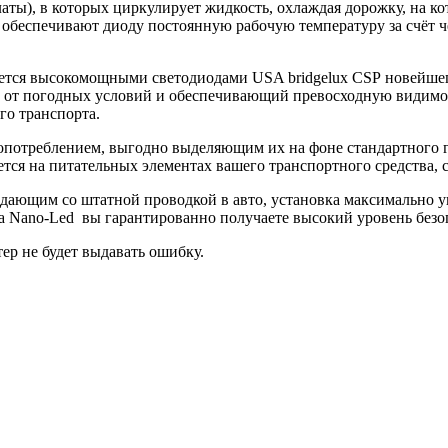
платы), в которых циркулирует жидкость, охлаждая дорожку, на 
обеспечивают диоду постоянную рабочую температуру за счёт чего
вается высокомощными светодиодами USA bridgelux CSP новейше
от погодных условий и обеспечивающий превосходную видимост
го транспорта.
потреблением, выгодно выделяющим их на фоне стандартного га
ся на питательных элементах вашего транспортного средства, с
дающим со штатной проводкой в авто, установка максимально у
 Nano-Led вы гарантированно получаете высокий уровень безо
р не будет выдавать ошибку.