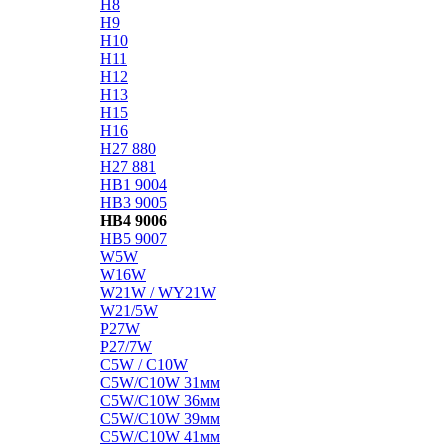
H8
H9
H10
H11
H12
H13
H15
H16
H27 880
H27 881
HB1 9004
HB3 9005
HB4 9006
HB5 9007
W5W
W16W
W21W / WY21W
W21/5W
P27W
P27/7W
C5W / C10W
C5W/C10W 31мм
C5W/C10W 36мм
C5W/C10W 39мм
C5W/C10W 41мм