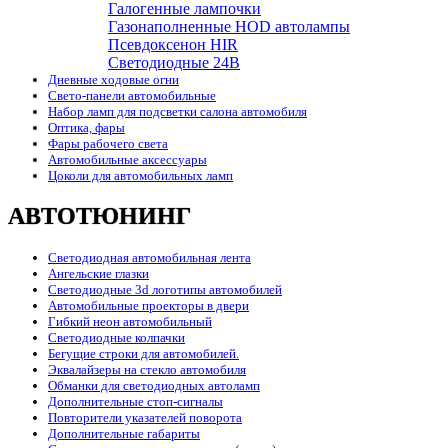
Галогенные лампочки
Газонаполненные HOD автолампы
Псевдоксенон HIR
Cветодиодные 24B
Дневные ходовые огни
Свето-панели автомобильные
Набор ламп для подсветки салона автомобиля
Оптика, фары
Фары рабочего света
Автомобильные аксессуары
Цоколи для автомобильных ламп
АВТОТЮНИНГ
Светодиодная автомобильная лента
Ангельские глазки
Светодиодные 3d логотипы автомобилей
Автомобильные проекторы в двери
Гибкий неон автомобильный
Светодиодные колпачки
Бегущие строки для автомобилей.
Эквалайзеры на стекло автомобиля
Обманки для светодиодных автоламп
Дополнительные стоп-сигналы
Повторители указателей поворота
Дополнительные габариты