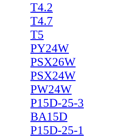
T4.2
T4.7
T5
PY24W
PSX26W
PSX24W
PW24W
P15D-25-3
BA15D
P15D-25-1