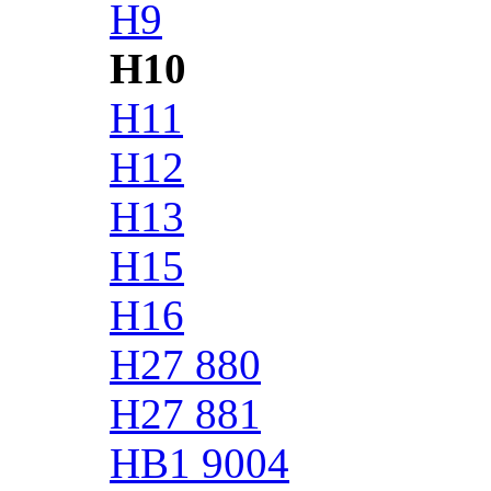
H9
H10
H11
H12
H13
H15
H16
H27 880
H27 881
HB1 9004