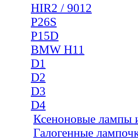
HIR2 / 9012
P26S
P15D
BMW H11
D1
D2
D3
D4
Ксеноновые лампы 
Галогенные лампоч