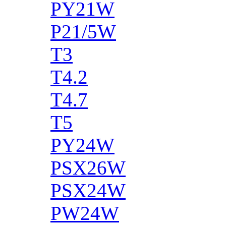
PY21W
P21/5W
T3
T4.2
T4.7
T5
PY24W
PSX26W
PSX24W
PW24W