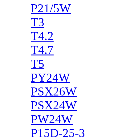
P21/5W
T3
T4.2
T4.7
T5
PY24W
PSX26W
PSX24W
PW24W
P15D-25-3