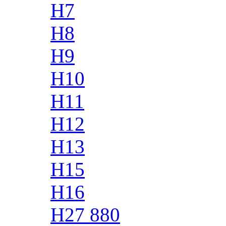
H7
H8
H9
H10
H11
H12
H13
H15
H16
H27 880