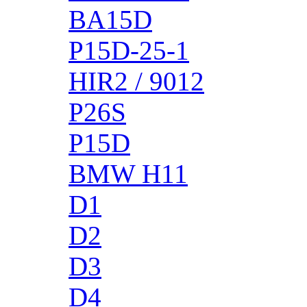
BA15D
P15D-25-1
HIR2 / 9012
P26S
P15D
BMW H11
D1
D2
D3
D4