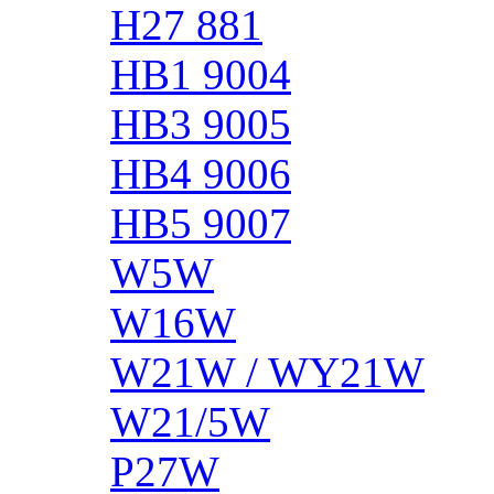
H27 881
HB1 9004
HB3 9005
HB4 9006
HB5 9007
W5W
W16W
W21W / WY21W
W21/5W
P27W