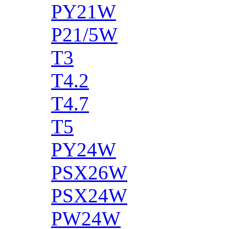
PY21W
P21/5W
T3
T4.2
T4.7
T5
PY24W
PSX26W
PSX24W
PW24W