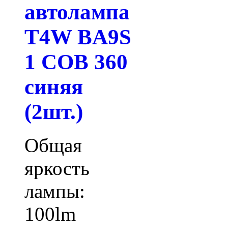
автолампа
T4W BA9S
1 COB 360
синяя
(2шт.)
Общая
яркость
лампы:
100lm