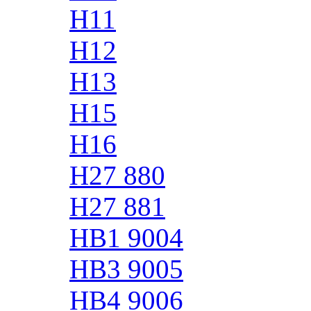
H11
H12
H13
H15
H16
H27 880
H27 881
HB1 9004
HB3 9005
HB4 9006