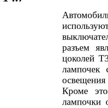
Автомобил
использую
выключате
разъем яв
цоколей T3
лампочек 
освещения
Кроме это
лампочки о