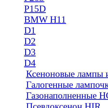
P15D
BMW H11
D1
D2
D3
D4
Ксеноновые лампы 
Галогенные лампоч
Газонаполненные H
Псевдоксенон HIR