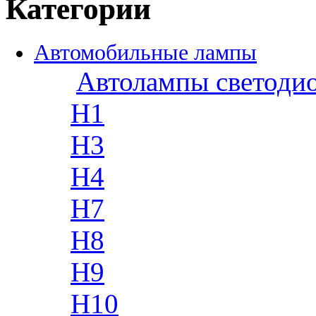
Категории
Автомобильные лампы
Автолампы светоди
H1
H3
H4
H7
H8
H9
H10