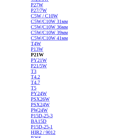
P27W
P27/7W
C5W / C10W
C5W/C10W 31мм
C5W/C10W 36мм
C5W/C10W 39мм
C5W/C10W 41мм
T4W
P13W
P21W
PY21W
P21/5W
T3
T4.2
T4.7
T5
PY24W
PSX26W
PSX24W
PW24W
P15D-25-3
BA15D
P15D-25-1
HIR2 / 9012
P26S