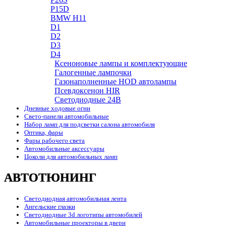
P15D
BMW H11
D1
D2
D3
D4
Ксеноновые лампы и комплектующие
Галогенные лампочки
Газонаполненные HOD автолампы
Псевдоксенон HIR
Cветодиодные 24B
Дневные ходовые огни
Свето-панели автомобильные
Набор ламп для подсветки салона автомобиля
Оптика, фары
Фары рабочего света
Автомобильные аксессуары
Цоколи для автомобильных ламп
АВТОТЮНИНГ
Светодиодная автомобильная лента
Ангельские глазки
Светодиодные 3d логотипы автомобилей
Автомобильные проекторы в двери