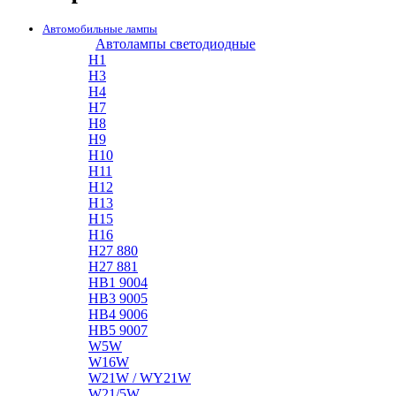
Автомобильные лампы
Автолампы светодиодные
H1
H3
H4
H7
H8
H9
H10
H11
H12
H13
H15
H16
H27 880
H27 881
HB1 9004
HB3 9005
HB4 9006
HB5 9007
W5W
W16W
W21W / WY21W
W21/5W