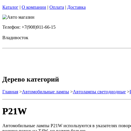
Каталог
|
О компании
|
Оплата
|
Доставка
Телефон: +7(908)911-66-15
Владивосток
Дерево категорий
Главная
>
Автомобильные лампы
>
Автолампы светодиодные
>
P21W
Автомобильные лампы P21W используются в указателях поворот
внешне похож на T4W, но размер больше.