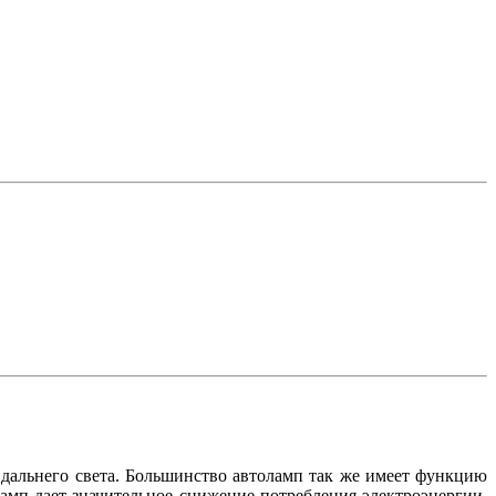
 дальнего света. Большинство автоламп так же имеет функцию
ламп дает значительное снижение потребления электроэнергии,