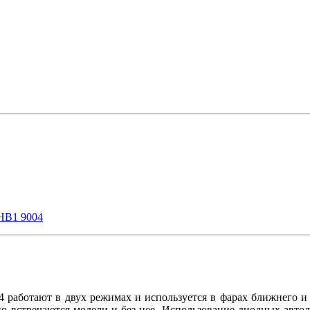
HB1 9004
 работают в двух режимах и используется в фарах ближнего и
но встречаются модели и без нее. Использование диодных авто