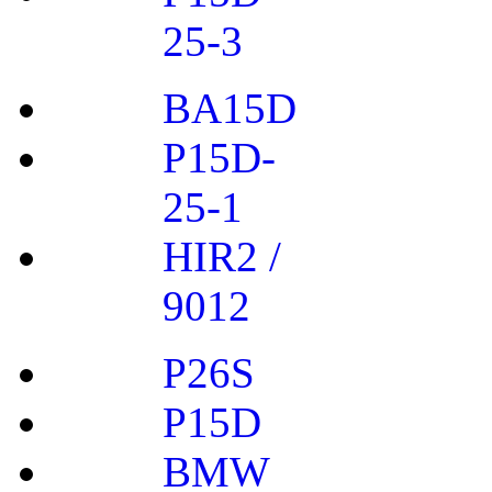
25-3
BA15D
P15D-
25-1
HIR2 /
9012
P26S
P15D
BMW