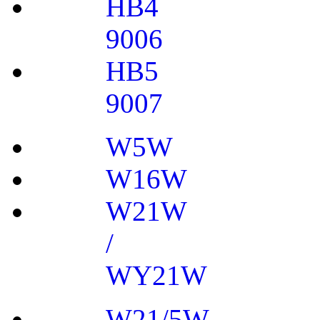
HB4
9006
HB5
9007
W5W
W16W
W21W
/
WY21W
W21/5W