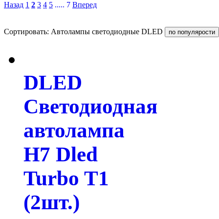
Назад
1
2
3
4
5
..... 7
Вперед
Сортировать: Автолампы светодиодные DLED
DLED
Светодиодная
автолампа
H7 Dled
Turbo T1
(2шт.)