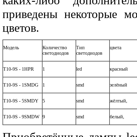
каких-либо дополните
приведены некоторые м
цветов.
Модель
Количество
Тип
цвета
светодиодов
светодиодов
Т10-9S - 1HPR
1
led
красный
Т10-9S - 1SMDG
1
smd
зелёный
Т10-9S - 5SMDY
5
smd
жёлтый,
Т10-9S - 9SMDW
9
smd
белый,
Приобретённые лампы le