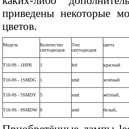
каких-либо дополните
приведены некоторые м
цветов.
Модель
Количество
Тип
цвета
светодиодов
светодиодов
Т10-9S - 1HPR
1
led
красный
Т10-9S - 1SMDG
1
smd
зелёный
Т10-9S - 5SMDY
5
smd
жёлтый,
Т10-9S - 9SMDW
9
smd
белый,
Приобретённые лампы le