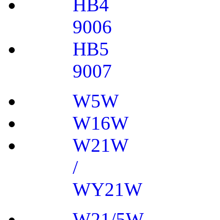
HB4
9006
HB5
9007
W5W
W16W
W21W
/
WY21W
W21/5W