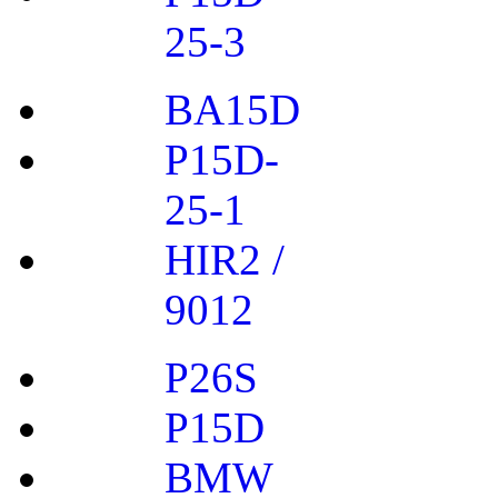
25-3
BA15D
P15D-
25-1
HIR2 /
9012
P26S
P15D
BMW