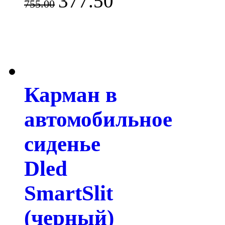
377.50
755.00
Карман в
автомобильное
сиденье
Dled
SmartSlit
(черный)