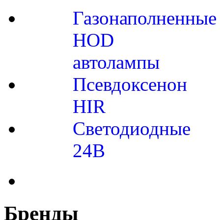
Газонаполненные
HOD
автолампы
Псевдоксенон
HIR
Cветодиодные
24B
Бренды