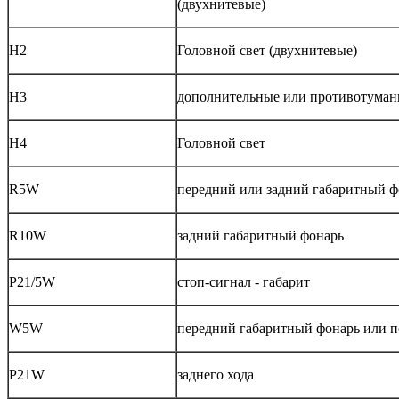
(двухнитевые)
Н2
Головной свет (двухнитевые)
Н3
дополнительные или противотума
Н4
Головной свет
R5W
передний или задний габаритный 
R10W
задний габаритный фонарь
P21/5W
стоп-сигнал - габарит
W5W
передний габаритный фонарь или п
P21W
заднего хода