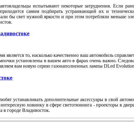
автовладельцы испытывают некоторые затруднения. Если рань
 приходится самим подбирать устраивающий их и техническ
вали бы свет нужной яркости и при этом потребляли меньше э
илистов.
ладивостоке
я является то, насколько качественно ваш автомобиль справляе
мпочки установлены в вашем авто в фарах очень важно. Следов
тавляем вам новую серию газонаполненных лампы DLed Evolution
стоке
любят устанавливать дополнительные аксессуары в свой автом
 интересную новинку в сфере светотюнинга - проекторы в двер
а в городе Владивосток.