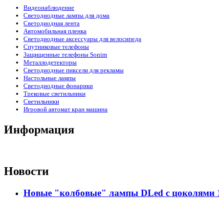
Видеонаблюдение
Светодиодные лампы для дома
Светодиодная лента
Автомобильная пленка
Светодиодные аксессуары для велосипеда
Спутниковые телефоны
Защищенные телефоны Sonim
Металлодетекторы
Светодиодные пиксели для рекламы
Настольные лампы
Светодиодные фонарики
Трековые светильники
Светильники
Игровой автомат кран машина
Информация
Новости
Новые "колбовые" лампы DLed с цоколями 11