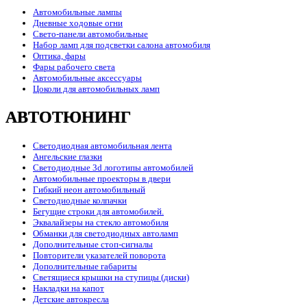
Автомобильные лампы
Дневные ходовые огни
Свето-панели автомобильные
Набор ламп для подсветки салона автомобиля
Оптика, фары
Фары рабочего света
Автомобильные аксессуары
Цоколи для автомобильных ламп
АВТОТЮНИНГ
Светодиодная автомобильная лента
Ангельские глазки
Светодиодные 3d логотипы автомобилей
Автомобильные проекторы в двери
Гибкий неон автомобильный
Светодиодные колпачки
Бегущие строки для автомобилей.
Эквалайзеры на стекло автомобиля
Обманки для светодиодных автоламп
Дополнительные стоп-сигналы
Повторители указателей поворота
Дополнительные габариты
Светящиеся крышки на ступицы (диски)
Накладки на капот
Детские автокресла