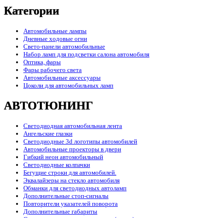
Категории
Автомобильные лампы
Дневные ходовые огни
Свето-панели автомобильные
Набор ламп для подсветки салона автомобиля
Оптика, фары
Фары рабочего света
Автомобильные аксессуары
Цоколи для автомобильных ламп
АВТОТЮНИНГ
Светодиодная автомобильная лента
Ангельские глазки
Светодиодные 3d логотипы автомобилей
Автомобильные проекторы в двери
Гибкий неон автомобильный
Светодиодные колпачки
Бегущие строки для автомобилей.
Эквалайзеры на стекло автомобиля
Обманки для светодиодных автоламп
Дополнительные стоп-сигналы
Повторители указателей поворота
Дополнительные габариты