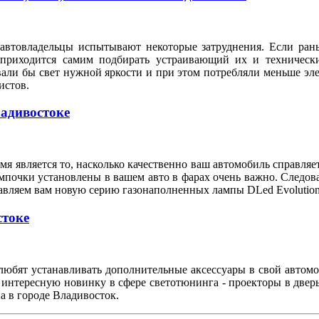
автовладельцы испытывают некоторые затруднения. Если рань
 приходится самим подбирать устраивающий их и техническ
вали бы свет нужной яркости и при этом потребляли меньше э
илистов.
ладивостоке
я является то, насколько качественно ваш автомобиль справляе
мпочки установлены в вашем авто в фарах очень важно. Следов
тавляем вам новую серию газонаполненных лампы DLed Evolution
стоке
любят устанавливать дополнительные аксессуары в свой автом
 интересную новинку в сфере светотюнинга - проекторы в двер
а в городе Владивосток.