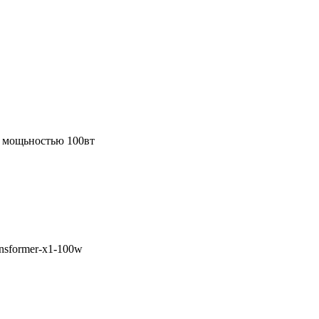
е мощьностью 100вт
ransformer-x1-100w