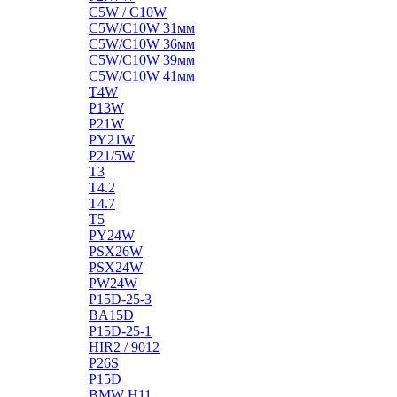
C5W / C10W
C5W/C10W 31мм
C5W/C10W 36мм
C5W/C10W 39мм
C5W/C10W 41мм
T4W
P13W
P21W
PY21W
P21/5W
T3
T4.2
T4.7
T5
PY24W
PSX26W
PSX24W
PW24W
P15D-25-3
BA15D
P15D-25-1
HIR2 / 9012
P26S
P15D
BMW H11