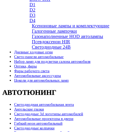
D1
D2
D3
D4
Ксеноновые лампы и комплектующие
Галогенные лампочки
Газонаполненные HOD автолампы
Псевдоксенон HIR
Cветодиодные 24B
Дневные ходовые огни
Свето-панели автомобильные
Набор ламп для подсветки салона автомобиля
Оптика, фары
Фары рабочего света
Автомобильные аксессуары
Цоколи для автомобильных ламп
АВТОТЮНИНГ
Светодиодная автомобильная лента
Ангельские глазки
Светодиодные 3d логотипы автомобилей
Автомобильные проекторы в двери
Гибкий неон автомобильный
Светодиодные колпачки