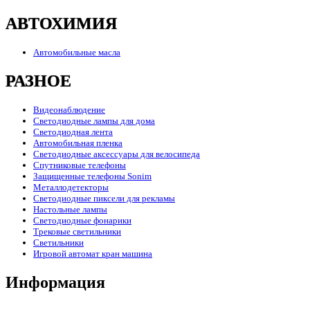
АВТОХИМИЯ
Автомобильные масла
РАЗНОЕ
Видеонаблюдение
Светодиодные лампы для дома
Светодиодная лента
Автомобильная пленка
Светодиодные аксессуары для велосипеда
Спутниковые телефоны
Защищенные телефоны Sonim
Металлодетекторы
Светодиодные пиксели для рекламы
Настольные лампы
Светодиодные фонарики
Трековые светильники
Светильники
Игровой автомат кран машина
Информация