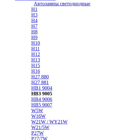
Автолампы светодиодные
H1
H3
H4
H7
H8
H9
H10
H11
H12
H13
H15
H16
H27 880
H27 881
HB1 9004
HB3 9005
HB4 9006
HB5 9007
W5W
W16W
W21W / WY21W
W21/5W
P27W
P27/7W