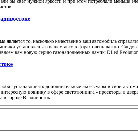
вали бы свет нужной яркости и при этом потребляли меньше э
илистов.
ладивостоке
я является то, насколько качественно ваш автомобиль справляе
мпочки установлены в вашем авто в фарах очень важно. Следов
тавляем вам новую серию газонаполненных лампы DLed Evolution
стоке
любят устанавливать дополнительные аксессуары в свой автом
 интересную новинку в сфере светотюнинга - проекторы в двер
а в городе Владивосток.