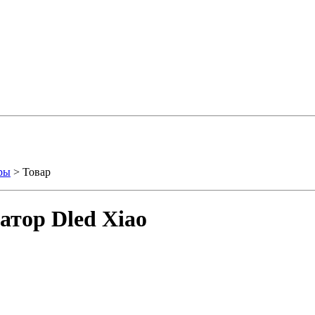
ры
> Товар
тор Dled Xiao