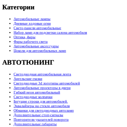
Категории
Автомобильные лампы
Дневные ходовые огни
Свето-панели автомобильные
Набор ламп для подсветки салона автомобиля
Оптика, фары
Фары рабочего света
Автомобильные аксессуары
Цоколи для автомобильных ламп
АВТОТЮНИНГ
Светодиодная автомобильная лента
Ангельские глазки
Светодиодные 3d логотипы автомобилей
Автомобильные проекторы в двери
Гибкий неон автомобильный
Светодиодные колпачки
Бегущие строки для автомобилей.
Эквалайзеры на стекло автомобиля
Обманки для светодиодных автоламп
Дополнительные стоп-сигналы
Повторители указателей поворота
Дополнительные габариты