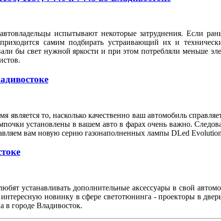
автовладельцы испытывают некоторые затруднения. Если рань
 приходится самим подбирать устраивающий их и техническ
вали бы свет нужной яркости и при этом потребляли меньше э
илистов.
ладивостоке
я является то, насколько качественно ваш автомобиль справляе
мпочки установлены в вашем авто в фарах очень важно. Следов
тавляем вам новую серию газонаполненных лампы DLed Evolution
стоке
любят устанавливать дополнительные аксессуары в свой автом
 интересную новинку в сфере светотюнинга - проекторы в двер
а в городе Владивосток.